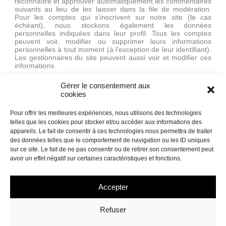
reconnaître et approuver automatiquement les commentaires
suivants au lieu de les laisser dans la file de modération.
Pour les comptes qui s’inscrivent sur notre site (le cas
échéant), nous stockons également les données
personnelles indiquées dans leur profil. Tous les comptes
peuvent voir, modifier ou supprimer leurs informations
personnelles à tout moment (à l’exception de leur identifiant).
Les gestionnaires du site peuvent aussi voir et modifier ces
informations.
Les droits que vous avez sur vos
Gérer le consentement aux
cookies
données
Pour offrir les meilleures expériences, nous utilisons des technologies
Si vous avez un compte ou si vous avez laissé des
telles que les cookies pour stocker et/ou accéder aux informations des
commentaires sur le site, vous pouvez demander à recevoir
un fichier contenant toutes les données personnelles que
appareils. Le fait de consentir à ces technologies nous permettra de traiter
nous possédons à votre sujet, incluant celles que vous nous
des données telles que le comportement de navigation ou les ID uniques
avez fournies. Vous pouvez également demander la
sur ce site. Le fait de ne pas consentir ou de retirer son consentement peut
suppression des données personnelles vous concernant.
avoir un effet négatif sur certaines caractéristiques et fonctions.
Cela ne prend pas en compte les données stockées à des
fins administratives, légales ou pour des raisons de sécurité.
Accepter
Transmission de vos données
personnelles
Refuser
Les commentaires des visiteurs peuvent être vérifiés à l’aide